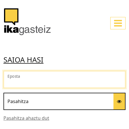
SAIOA HASI
Eposta
Pasahitza
Pasahitza ahaztu dut