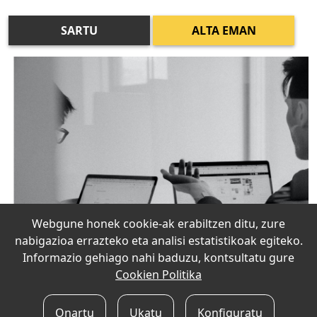
SARTU
ALTA EMAN
Webgune honek cookie-ak erabiltzen ditu, zure
nabigazioa errazteko eta analisi estatistikoak egiteko.
Informazio gehiago nahi baduzu, kontsultatu gure
Cookien Politika
Onartu
Ukatu
Konfiguratu